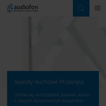
Aparaty słuchowe Przasnysz
Umów się na bezpłatne badanie słuchu
z naszym dedykowanym ekspertem