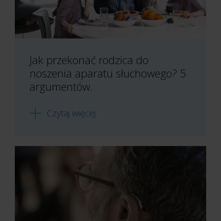
Jak przekonać rodzica do
noszenia aparatu słuchowego? 5
argumentów.
Czytaj więcej