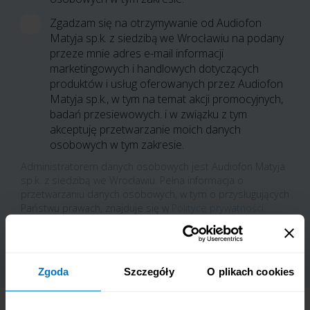
Zgadzam się na otrzymywanie od Audiofon
Matyja sp.k. z siedzibą we Wrocławiu na podany
przeze mnie adres e-mail informacji
marketingowych i handlowych dotyczących
produktów i usług oferowanych przez Audiofon
Matyja sp.k., w tym na temat akcji promocyjnych,
badań przesiewowych. i w związku z tym
akceptuję przetwarzanie moich danych
osobowych w tym zakresie.
Administratorem danych osobowych jest Audiofon Matyja
sp.k. z siedzibą we Wrocławiu. Pełna informacja o
przetwarzaniu danych osobowych, w tym o przysługujących
Państwu prawach, znajduje się w
Polityce prywatności
.
Umów się na wizytę
Zgoda
Szczegóły
O plikach cookies