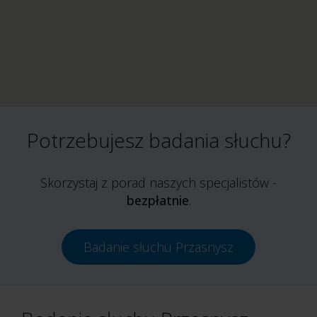
Potrzebujesz badania słuchu?
Skorzystaj z porad naszych specjalistów -
bezpłatnie
.
Badanie słuchu Przasnysz