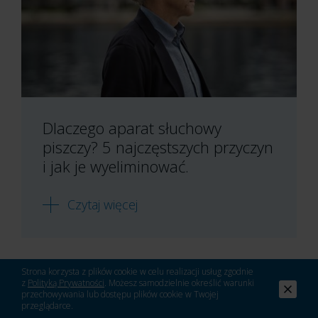
Dlaczego aparat słuchowy
piszczy? 5 najczęstszych przyczyn
i jak je wyeliminować.
Czytaj więcej
Strona korzysta z plików cookie w celu realizacji usług zgodnie
z
Polityką Prywatności
. Możesz samodzielnie określić warunki
przechowywania lub dostępu plików cookie w Twojej
przeglądarce.