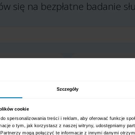
w się na bezpłatne badanie sł
Adres e-mail
na bezpłatne badania i wyrażam zgodę na kontakt ze mną przez
Szczegóły
rocławiu na podany przeze mnie numer telefonu w celu umówie
ań i w związku z tym akceptuję przetwarzanie moich danych o
ona zgoda jest dobrowolna, ale niezbędna do umówienia bezpła
 plików cookie
znaczenie w razie chęci umówienia bezpłatnej konsultacji.
do spersonalizowania treści i reklam, aby oferować funkcje sp
trzymywanie od Audiofon Matyja sp.k. z siedzibą we Wrocławi
ormacje o tym, jak korzystasz z naszej witryny, udostępniamy p
onu informacji marketingowych i handlowych dotyczących produ
Partnerzy mogą połączyć te informacje z innymi danymi otrzym