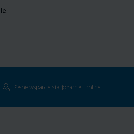
ie
.
Pełne wsparcie stacjonarnie i online