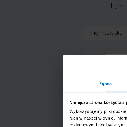
Umó
Imię i nazwisko
Numer telefonu
Chcę umówić się 
Zgoda
z siedzibą we W
bezpłatnych bad
zakresie. Udziel
Niniejsza strona korzysta z
* Obowiązkowe za
Wykorzystujemy pliki cookie 
Zgadzam się na o
ruch w naszej witrynie. Inf
mnie numer telef
reklamowym i analitycznym. 