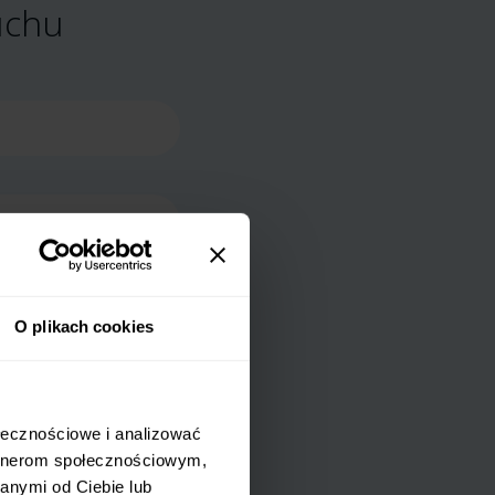
uchu
 Audiofon Matyja sp.k.
O plikach cookies
nia szczegółów
sobowych w tym
tnych badań.
ołecznościowe i analizować
u na podany przeze
artnerom społecznościowym,
któw i usług
anymi od Ciebie lub