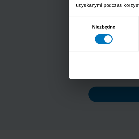
uzyskanymi podczas korzysta
oferowanych prze
w związku z tym
Wybór
Zgadzam się na o
Niezbędne
zgody
mnie adres e-mai
oferowanych prze
w związku z tym
Administratorem danyc
o przetwarzaniu dany
prywatności
.