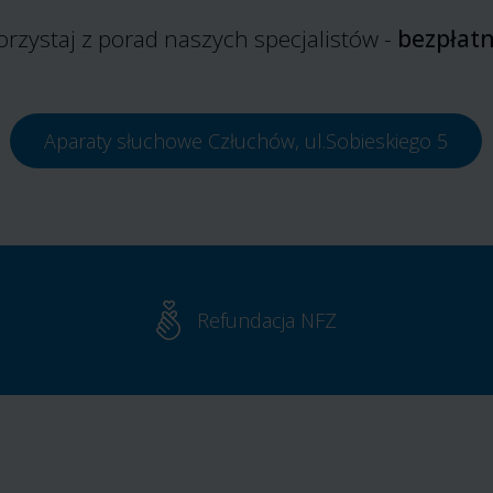
orzystaj z porad naszych specjalistów -
bezpłatn
Aparaty słuchowe Człuchów, ul.Sobieskiego 5
Refundacja NFZ