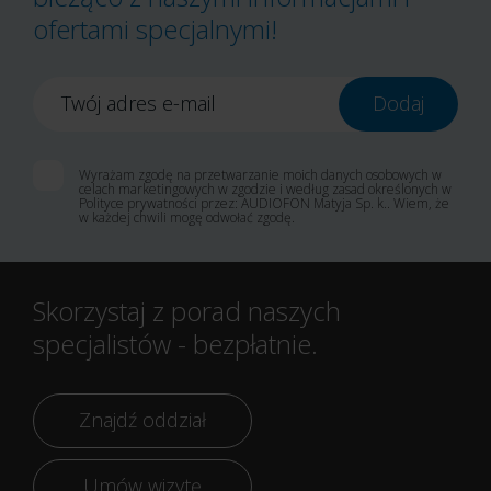
ofertami specjalnymi!
Twój adres e-mail
Dodaj
Wyrażam zgodę na przetwarzanie moich danych osobowych w
celach marketingowych w zgodzie i według zasad określonych w
Polityce prywatności przez: AUDIOFON Matyja Sp. k.. Wiem, że
w każdej chwili mogę odwołać zgodę.
Skorzystaj z porad naszych
specjalistów - bezpłatnie.
Znajdź oddział
Umów wizytę