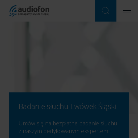
Badanie słuchu Lwówek Śląski
Umów się na bezpłatne badanie słuchu
z naszym dedykowanym ekspertem