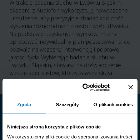
W trakcie badania słuchu w Lwówku Śląskim,
eksperci z Audiofon wykorzystują nowoczesne
urządzenia, aby precyzyjnie zbadać zdolność
słyszenia różnorodnych częstotliwości dźwięku.
Na podstawie uzyskanych wyników, można
opracować indywidualny plan postępowania, co
pozwala na wczesną interwencję i poprawę
jakości życia. Wybierając badanie słuchu w
Lwówku Śląskim, stawiasz na doświadczenie i
wiedzę specjalistów, którzy zawsze służą
pomocą i poradą.
Zgoda
Szczegóły
O plikach cookies
Ponad 400 oddziałów
Niniejsza strona korzysta z plików cookie
Wykorzystujemy pliki cookie do spersonalizowania treści