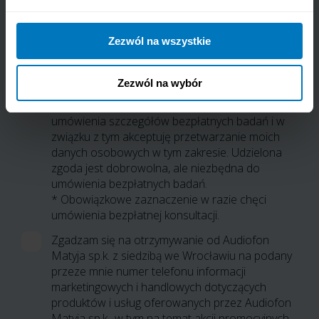
Adres e-mail
Zezwól na wszystkie
Chcę umówić się na bezpłatne badania i
wyrażam zgodę na kontakt ze mną przez
Zezwól na wybór
Audiofon Matyja sp.k. z siedzibą we Wrocławiu
na podany przeze mnie numer telefonu w celu
umówienia szczegółów bezpłatnych badań i w
związku z tym akceptuję przetwarzanie moich
danych osobowych w tym zakresie. Udzielona
zgoda jest dobrowolna, ale niezbędna do
umówienia bezpłatnych badań.
* Obowiązkowe zaznaczenie w razie chęci
umówienia bezpłatnej konsultacji.
Zgadzam się na otrzymywanie od Audiofon
Matyja sp.k. z siedzibą we Wrocławiu na podany
przeze mnie numer telefonu informacji
marketingowych i handlowych dotyczących
produktów i usług oferowanych przez Audiofon
Matyja sp.k., w tym na temat akcji promocyjnych,