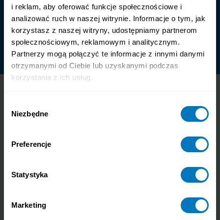
i reklam, aby oferować funkcje społecznościowe i
Refundacja NFZ
analizować ruch w naszej witrynie. Informacje o tym, jak
korzystasz z naszej witryny, udostępniamy partnerom
społecznościowym, reklamowym i analitycznym.
Pełne wsparcie stacjonarnie i online
Partnerzy mogą połączyć te informacje z innymi danymi
otrzymanymi od Ciebie lub uzyskanymi podczas
korzystania z ich usług.
Umów się na bezpłatne badanie
Wybór
słuchu
Niezbędne
zgody
Preferencje
Imię i nazwisko
Statystyka
Numer telefonu
Marketing