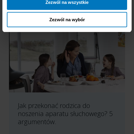
Zezwól na wszystkie
Zezwól na wybór
Jak przekonać rodzica do
noszenia aparatu słuchowego? 5
argumentów.