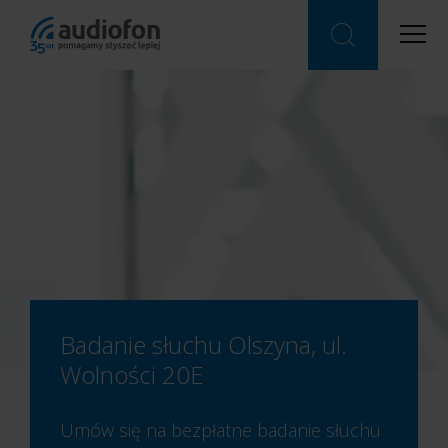
Badanie słuchu Olszyna, ul.
Wolności 20E
Umów się na bezpłatne badanie słuchu