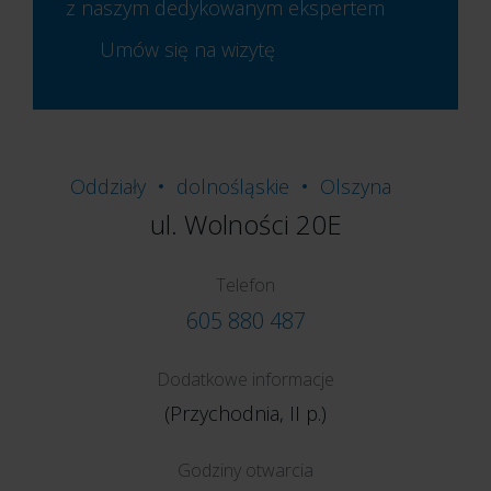
z naszym dedykowanym ekspertem
Umów się na wizytę
Oddziały
dolnośląskie
Olszyna
ul. Wolności 20E
Telefon
605 880 487
Dodatkowe informacje
(Przychodnia, II p.)
Godziny otwarcia