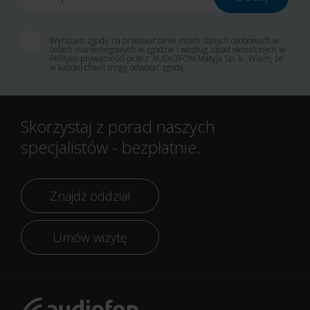
Wyrażam zgodę na przetwarzanie moich danych osobowych w
celach marketingowych w zgodzie i według zasad określonych w
Polityce prywatności przez: AUDIOFON Matyja Sp. k.. Wiem, że
w każdej chwili mogę odwołać zgodę.
Skorzystaj z porad naszych
specjalistów - bezpłatnie.
Znajdź oddział
Umów wizytę