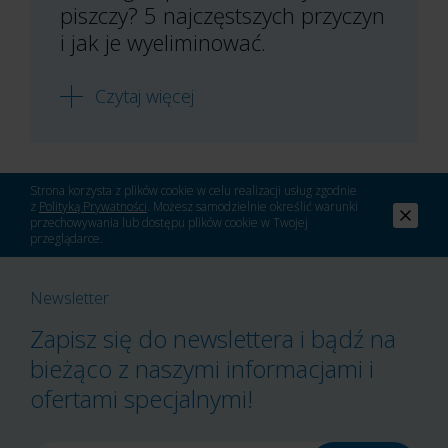
piszczy? 5 najczęstszych przyczyn
i jak je wyeliminować.
Czytaj więcej
Strona korzysta z plików cookie w celu realizacji usług zgodnie
z
Polityką Prywatności
. Możesz samodzielnie określić warunki
przechowywania lub dostępu plików cookie w Twojej
przeglądarce.
Newsletter
Zapisz się do newslettera i bądź na
bieżąco z naszymi informacjami i
ofertami specjalnymi!