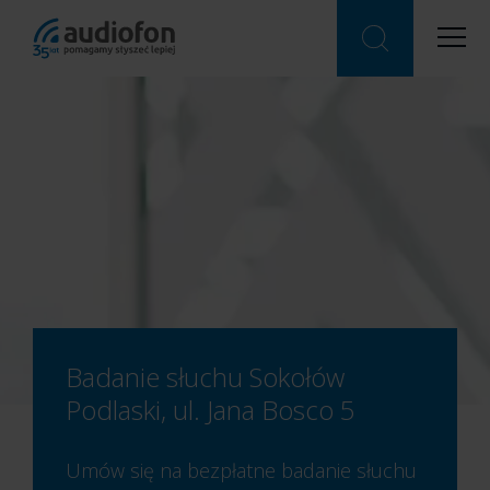
Badanie słuchu Sokołów
Podlaski, ul. Jana Bosco 5
Umów się na bezpłatne badanie słuchu