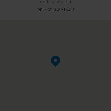
Godziny otwarcia
pn. - pt. 8.00-16.00