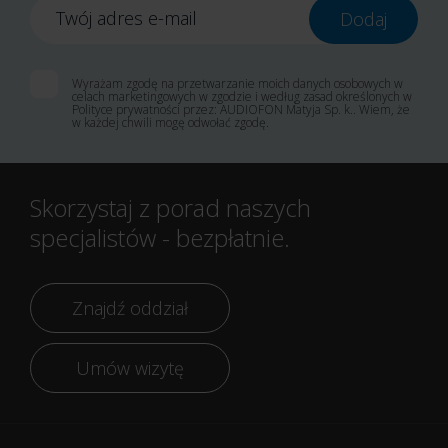
Twój adres e-mail
Dodaj
Wyrażam zgodę na przetwarzanie moich danych osobowych w
celach marketingowych w zgodzie i według zasad określonych w
Polityce prywatności przez: AUDIOFON Matyja Sp. k.. Wiem, że
w każdej chwili mogę odwołać zgodę.
Skorzystaj z porad naszych
specjalistów - bezpłatnie.
Znajdź oddział
Umów wizytę