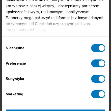
korzystasz z naszej witryny, udostępniamy partnerom
społecznościowym, reklamowym i analitycznym.
Partnerzy mogą połączyć te informacje z innymi danymi
otrzymanymi od Ciebie lub uzyskanymi podczas
korzystania z ich usług.
Wybór
Niezbędne
zgody
Preferencje
Statystyka
Wszystko, co musisz wiedzieć o
Marketing
słuchu